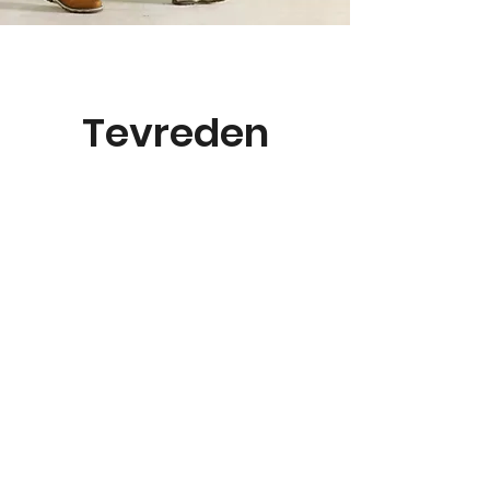
Tevreden
klanten
- Sibrand Nijhuis
Zonder de vakkennis en creativiteit
van Martijn zou de badkamer er
minder luxueus uitgezien hebben. Zijn
gevraagde en ongevraagde
adviezen werkten prima uit. Het